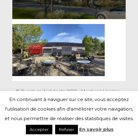
© Quantum Architecte 2026 -
Mentions Légales
-
Création Hurrah Luna !
En continuant à naviguer sur ce site, vous acceptez
l'utilisation de cookies afin d'améliorer votre navigation,
Haut de page
et nous permettre de réaliser des statistiques de visites.
En savoir plus
Accepter
Refuser