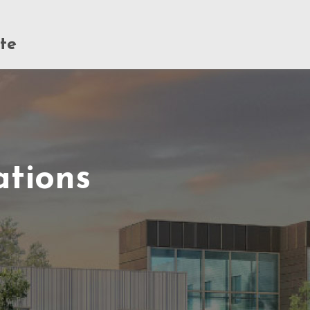
te
ations